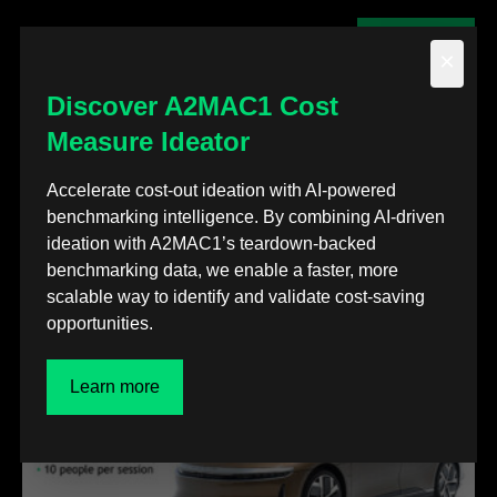
联系我们
×
Discover A2MAC1 Cost
Measure Ideator
Accelerate cost-out ideation with AI-powered
新闻中心
benchmarking intelligence. By combining AI-driven
了解更多 A2MAC1 资讯
ideation with A2MAC1’s teardown-backed
benchmarking data, we enable a faster, more
scalable way to identify and validate cost-saving
opportunities.
Learn more